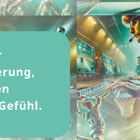
r
erung,
en
Gefühl.