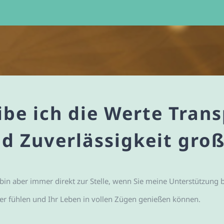
ibe ich die Werte Tran
nd Zuverlässigkeit groß
 bin aber immer direkt zur Stelle, wenn Sie meine Unterstützung b
her fühlen und Ihr Leben in vollen Zügen genießen können.