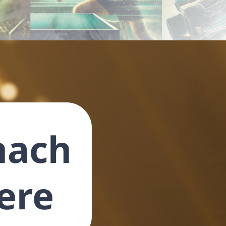
nach
iere