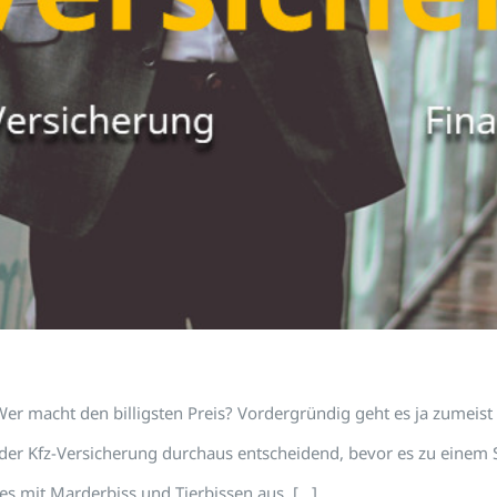
er macht den billigsten Preis? Vordergründig geht es ja zumeist 
 der Kfz-Versicherung durchaus entscheidend, bevor es zu einem
es mit Marderbiss und Tierbissen aus, [...]