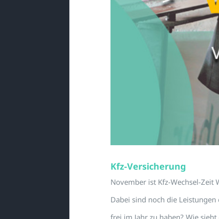
Kfz-Versicherung
November ist Kfz-Wechsel-Zeit W
Dabei sind noch die Leistungen
frei im Jahr zu haben? Wie sieht 