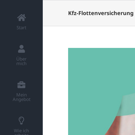
Kfz-Flottenversicherung
Start
Über
mich
Mein
Angebot
Wie ich